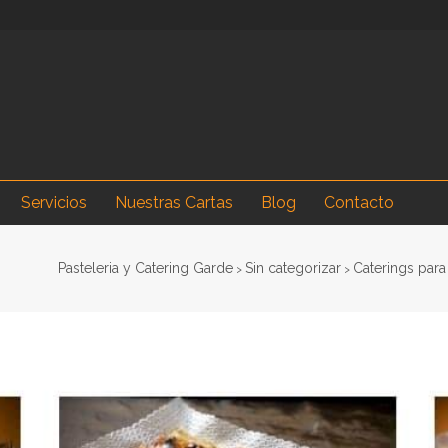
Servicios
Nuestras Cartas
Blog
Contacto
Pasteleria y Catering Garde
Sin categorizar
Caterings para 
>
>