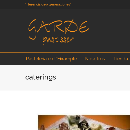
"Herencia de 5 generaciones"
Pastelería en L’Eixample
Nosotros
Tienda
caterings