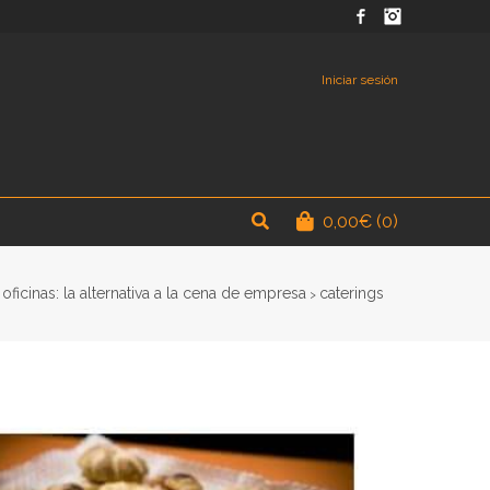
Facebook
Instagram
Iniciar sesión
0,00
€
(0)
oficinas: la alternativa a la cena de empresa
caterings
>