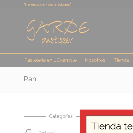
"Herencia de 5 generaciones"
Pastelería en L’Eixample
Nosotros
Tienda
Pan
Categorías
Tienda t