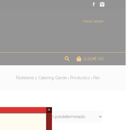
Facebook
Instagram
Iniciar sesión
0,00
€
(0)
Pasteleria y Catering Garde
Productos
Pan
>
>
×