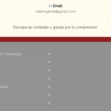
Email:
cateringarde@gmail.com
Disculpa las molestias y gracias por tu comprensión.
Garde
Últimas noticias
 en L’Eixample
artas