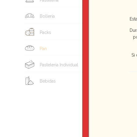
Pastelería
Bollería
Est
Dur
Packs
p
Pan
Si
Pastelería Individual
Bebidas
Pan Gal