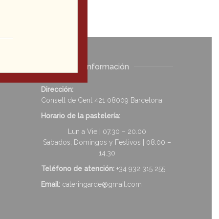
Información
Dirección:
Consell de Cent 421 08009 Barcelona
Horario de la pastelería:
Lun a Vie | 07.30 – 20.00
Sabados, Domingos y Festivos | 08.00 –
14.30
Teléfono de atención:
+34 932 315 255
Email:
cateringarde@gmail.com