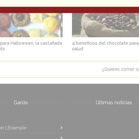
 para Halloween, la castañada
4 beneficios del chocolate para
nts
salud
¿Quieres comer sa
Garde
Últimas noticias
 en L’Eixample