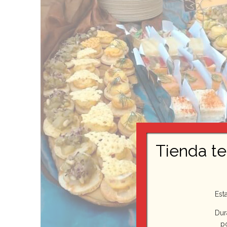
Tienda t
Est
Dur
p