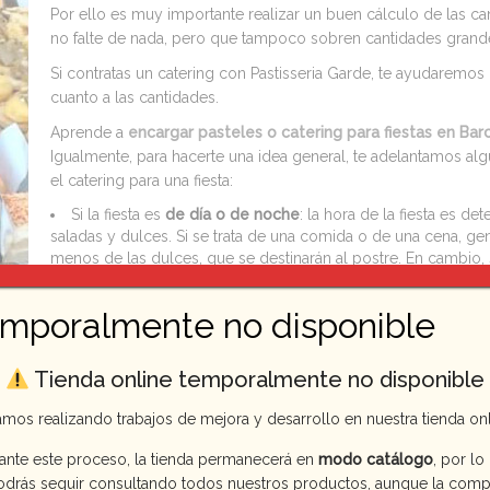
Por ello es muy importante realizar un buen cálculo de las can
no falte de nada, pero que tampoco sobren cantidades grand
Si contratas un catering con Pastisseria Garde, te ayudaremo
cuanto a las cantidades.
Aprende a
encargar pasteles o catering para fiestas en Bar
Igualmente, para hacerte una idea general, te adelantamos alg
el catering para una fiesta:
Si la fiesta es
de día o de noche
: la hora de la fiesta es de
saladas y dulces. Si se trata de una comida o de una cena, g
menos de las dulces, que se destinarán al postre. En cambio
más similar.
Tipo de fiesta
: es importante saber si el catering va a s
emporalmente no disponible
caso las cantidades oscilarían alrededor de 6 piezas por pers
un papel protagonista (por ejemplo una boda, una comunión o
preverse de 14 a 18 piezas por persona.
Tienda online temporalmente no disponible
Estilo de fiesta:
es muy importante saber si el evento es in
previstos, para acabar de determinar el número de piezas.
amos realizando trabajos de mejora y desarrollo en nuestra tienda onl
Cuenta con nosotros en tu catering para fiesta
ante este proceso, la tienda permanecerá en
modo catálogo
, por lo
Una cosa es segura: con la variedad de productos de los qu
odrás seguir consultando todos nuestros productos, aunque la comp