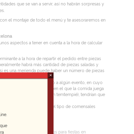
tidades que se van a servir, así no habrán sorpresas y
es.
s con el montaje de todo el menú y te asesoraremos en
celona
unos aspectos a tener en cuenta a la hora de calcular
terminante a la hora de repartir el pedido entre piezas
eneralmente habrá más cantidad de piezas saladas y
, si es una merienda puede haber un número de piezas
×
er un elemento complementario a algún evento, en cuyo
ona.Si se trata de un evento en el que la comida juega
 una reunión de trabajo con temtempié), tendrían que
formal o formal, y también el tipo de comensales
ine.
s:
 que
e disponemos en los
caterings para fiestas en
ra