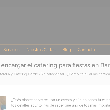
Servicios
Nuestras Cartas
Blog
Contacto
 encargar el catering para fiestas en Ba
teleria y Catering Garde
Sin categorizar
¿Cómo calcular las cantida
>
>
¿Estás planteandote realizar un evento y aún no tienes tu cater
los detalles apunto, has de saber que uno de los más importa