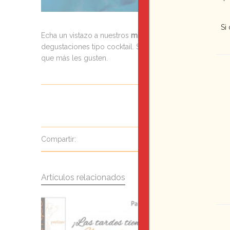
Si
Echa un vistazo a nuestros
mini bocaditos, vasitos con 
degustaciones tipo cocktail. Son muy fáciles de consumi
que más les gusten.
Compartir:
Artículos relacionados