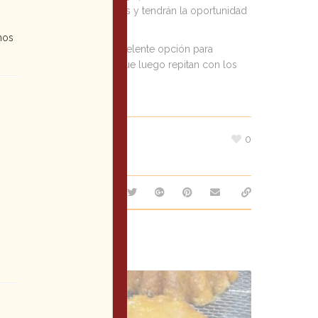
la fiesta quedarán encantados y tendrán la oportunidad
nos
to mini
, ya que son una excelente opción para
res muy diferentes, para que luego repitan con los
0