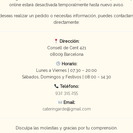
Barcelona
organizados por Pastisseria Garde, los invitados a 
online estará desactivada temporalmente hasta nuevo aviso.
de degustar diferentes bocados de todo tipo.
 deseas realizar un pedido o necesitas información, puedes contactar
tapa, fajitas de pollo, canapés, cocas y demás productos en forma
directamente:
r de una pieza y das la oportunidad a los comensales de probar sabo
Dirección:
Consell de Cent 421
08009 Barcelona
Horario:
Lunes a Viernes | 07:30 – 20:00
Sábados, Domingos y Festivos | 08:00 – 14:30
Teléfono:
932 315 255
Email:
cateringarde@gmail.com
Disculpa las molestias y gracias por tu comprensión.