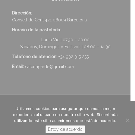
Dirección:
Consell de Cent 421 08009 Barcelona
Horario de la pastelería:
Lun a Vie | 07.30 – 20.00
Sabados, Domingos y Festivos | 08.00 – 14.30
Teléfono de atención:
+34 932 315 255
Email:
cateringarde@gmail.com
Aviso Legal
-
Política de Privacidad
-
Política de Cookies
-
Utilizamos cookies para asegurar que damos la mejor
Términos y condiciones
-
©2026 Pasteleria Garde · Diseño &
experiencia al usuario en nuestro sitio web. Si continúa
Desarrollo Web
‹e-div›
Solutions
utilizando este sitio asumiremos que está de acuerdo.
Estoy de acuerdo