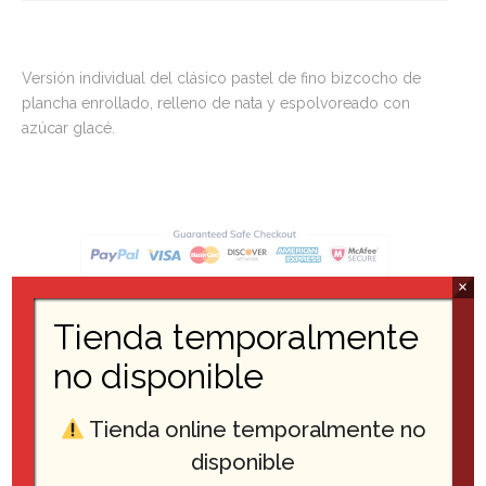
Versión individual del clásico pastel de fino bizcocho de
plancha enrollado, relleno de nata y espolvoreado con
azúcar glacé.
×
Tags:
Bizcocho
,
nata
Tienda temporalmente
no disponible
Tienda online temporalmente no
disponible