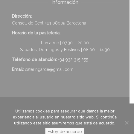
Información
Dirección:
Consell de Cent 421 08009 Barcelona
Horario de la pastelería:
Lun a Vie | 07.30 – 20.00
Sabados, Domingos y Festivos | 08.00 – 14.30
Teléfono de atención:
+34 932 315 255
Email:
cateringarde@gmail.com
Aviso Legal
-
Política de Privacidad
-
Política de Cookies
-
Utilizamos cookies para asegurar que damos la mejor
Términos y condiciones
-
©2026 Pasteleria Garde · Diseño &
experiencia al usuario en nuestro sitio web. Si continúa
Desarrollo Web
‹e-div›
Solutions
utilizando este sitio asumiremos que está de acuerdo.
Estoy de acuerdo