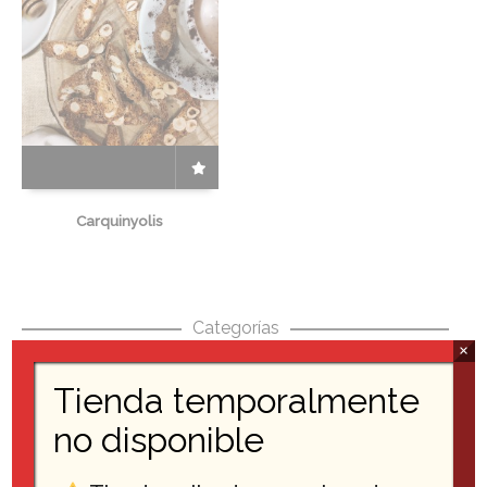
Carquinyolis
Categorías
×
Tienda temporalmente
Pastelería
no disponible
Bollería